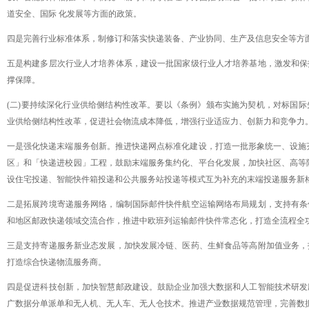
道安全、国际
化发展等方面的政策。
四是完善行业标准体系，制修订和落实快递装备、产业协同、生产及信息安全等方
五是构建多层次行业人才培养体系，建设一批国家级行业人才培养基地，激发和保
撑保障。
(二)要持续深化行业供给侧结构性改革。要以《条例》颁布实施为契机，对标国
业供给侧结构性改革，促进社会物流成本降低，增强行业适应力、创新力和竞争力
一是强化快递末端服务创新。推进快递网点标准化建设，打造一批形象统一、设施
区」和「快递进校园」工程，鼓励末端服务集约化、平台化发展，加快社区、高等
设住宅投递、智能快件箱投递和公共服务站投递等模式互为补充的末端投递服务新
二是拓展跨境寄递服务网络，编制国际邮件快件航空运输网络布局规划，支持有条
和地区邮政快递领域交流合作，推进中欧班列运输邮件快件常态化，打造全流程全
三是支持寄递服务新业态发展，加快发展冷链、医药、生鲜食品等高附加值业务，
打造综合快递物流服务商。
四是促进科技创新，加快智慧邮政建设。鼓励企业加强大数据和人工智能技术研发
广数据分单派单和无人机、无人车、无人仓技术。推进产业数据规范管理，完善数