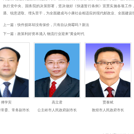
执行党中央、国务院的决策部署，坚决做好《快递暂行条例》宣贯实施各项工作
遇、锐意进取、埋头苦干，为全面建成与小康社会相适应的现代邮政业、全面建设现
上一篇：
快件损坏却没有保价，只有自认倒霉吗？新法
下一篇：
政策利好资本涌入 物流行业迎来“黄金时代
宾
高立君
贾泰斌
、常务副市长
公主岭市人民政府副市长
敦煌市人民政府市长
‧