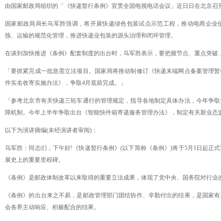
由国家邮政局组织的「《快递暂行条例》宣贯全国电视电话会议」近日日在北京召
国家邮政局局长马军胜强调，将开展快递绿色包装试点示范工程，推动电商企业
拣、运输的规范化管理，推进快递业包装的源头治理和闭环管理。
在谈到加快推进《条例》配套制度的出台时，马军胜表示，要把握节点、重点突破
「要抓紧完成一批急需立法项目。国家局将推动制修订《快递末端网点备案管理暂
件实名收寄实施办法》，争取
4月底前完成。」
「参考北京市有关快递三轮车通行的管理规定，指导各地制定具体办法，今年争取
障机制。今年上半年争取出台《智能快件箱寄递服务管理办法》，制定有关新业态
以下为演讲摘编
(未经演讲者审阅)：
马军胜：同志们，下午好
!《快递暂行条例》(以下简称《条例》)将于5月1日起
展史上的重要里程碑。
《条例》是邮政体制改革以来取得的重要立法成果，体现了党中央、国务院对行业
《条例》的出台来之不易，是邮政管理部门团结协作、辛勤付出的结果，是国家有
会各界主动响应、积极配合的结果。