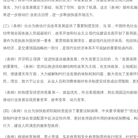
推进电子商务与快递物流协同发展的意见》等重要政策，快递发展首次纳入国家「
落实，为行业发展奠定了基础、拓宽了空间、提供了机遇。这次《条例》颁布实施
将进一步推动行
业依法治理，进一步释放快递市场活力。
(三)《条例》出台为推动行业改革发展提供了重要制度安排。当 前，中国特色社
结带领全国各族人民砥砺前行，改革开放和社会主义现代化建设全面开创了新局面
展作为党执政兴国的第一要务，要贯彻新发展理念，建设现代化经济体系。包括快
体经济，是交通强国战略的一部分，是现代化经济体系不可或缺的重要组成内容。
《条例》开宗明义强调「促进快递业健康发展」作为首要立法目的，为「发展保障
的重要性。《条例》坚持以推进供给侧结构性改革为主线，在支持政策、土地规划
同、便捷通关等方面，大力破解制约行业发展的体制机制问题，极大优化了发展环
民」理念，致力于让企业、从业人员和消费者都对有关制度安排形成合理预期，更
《条例》的制度安排坚持质量第一、效益优先，符合客观规律，契合我国迈向邮政
推动行业发展实现质量变革、效率变革、动力变革。
(四)《条例》出台为加快政府职能转变提供了重要法制保障。中央要求着眼于“优
除制约使市场在资源配置中起决定性作用、更好发挥政府作用的体制机制弊端，构
行力，建设人民满意的服务型政府。
《条例》根据收寄验视、禁止寄递、实名收寄和安全检查制度的执行情况，针对安