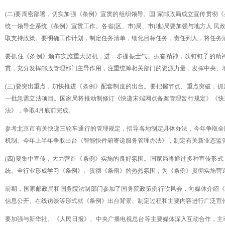
(二)要周密部署，切实加强《条例》宣贯的组织领导。国 家邮政局成立宣传贯彻
统一领导全系统《条例》宣贯工作。各省(区、市)局、市(地)局要加强与地方人 
取支持政策。要明确工作计划，制定任务清单，细化目标任务，责任到人，将任务清
要抓住《条例》颁布实施重大契机，进一步提振士气、振奋精神，以钉钉子的精
贯，充分发挥邮政管理部门主导作用，注重统筹相关部门的资源力量，发挥中央、
(三)要突出重点，加快推进《条例》配套制度的出台。要把握节点、重点突破，
一批急需立法项目。国家局将推动制修订《快递末端网点备案管理暂行规定》《快
法》，争取4月底前完成。
参考北京市有关快递三轮车通行的管理规定，指导各地制定具体办法，今年争取全
机制。今年上半年争取出台《智能快件箱寄递服务管理办法》，制定有关新业态监
(四)要集中宣传，大力营造《条例》实施的良好氛围。国家局将通过多种宣传形
统、全行业形成学习《条例》、贯彻《条例》的热烈氛围，为《条例》贯彻实施营
前期，国家邮政局和国务院法制部门参加了国务院政策例行吹风会，向媒体介绍
信息公开、在线访谈等形式就《条例》出台背景、制定过程和主要内容进行广泛宣
要加强与新华社、《人民日报》、中央广播电视总台等主要媒体深入互动合作，主