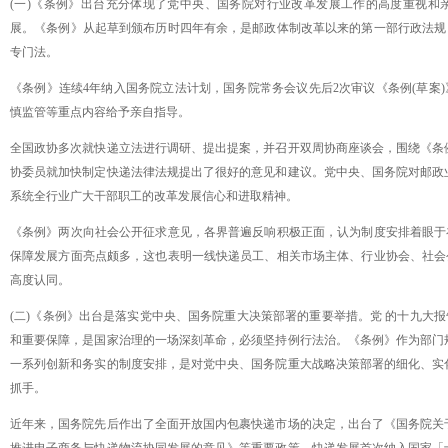
(一)《条例》出台充分体现了党中央、国务院对行业改革发展工作的高度重视和
展。《条例》从起草到颁布历时四年有余，是邮政体制改革以来的第一部行政法规
专门法。
《条例》连续
4年纳入国务院立法计划，国务院常务会议先后2次审议《条例(草案
慎监管等重点内容给予亲自指导。
全国政协多次就快递立法进行调研、提出提案，并召开双周协商座谈会，围绕《条
协委员就加快制定快递法律法规提出了很好的意见和建议。党中央、国务院对邮政
系统全行业广大干部职工的改革发展信心和进取精神。
《条例》两次向社会公开征求意见，各界普遍反响积极正面，认为制度安排着眼于
保障发展方面亮点颇多，这也表明一线快递员工、相关市场主体、行业协会、社会
高度认同。
(二)《条例》出台是落实党中央、国务院重大决策部署的重要举措。党 的十九大
和重要保障，是国家治理的一场深刻革命，必须坚持例行法治。《条例》作为部门
一系列创新和务实的制度安排，是对党中央、国务院重大战略决策部署的细化、实
抓手。
近年来，国务院先后作出了全面开放国内包裹快递市场的决定，出台了《国务院关