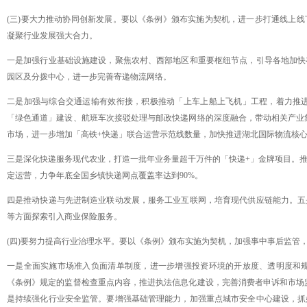
(三)要大力推动协同创新发展。要以《条例》颁布实施为契机，进一步打通线上
凝聚行业发展强大合力。
一是加强行业基础设施建设，聚焦农村、西部地区和重要枢纽节点，引导各地加快
园区及分拨中心，进一步完善寄递物流网络。
二是加强与综合交通运输有效衔接，积极推动「上车上船上飞机」工程，着力推
「绿色通道」建设、航班车次接驳处理与邮政快递网络的深度融合，带动相关产业
市场，进一步增加「高铁
+快递」联合运营示范线数量，加快推进湖北国际物流核
三是深化快递服务现代农业，打造一批年业务量超千万件的「快递
+」金牌项目。
定运营，力争年底全国乡镇快递网点覆盖率达到90%。
四是推动快递与先进制造业联动发展，服务工业互联网，培育现代供应链能力。五
等方面探索引入商业保险服务。
(四)要努力提高行业治理水平。要以《条例》颁布实施为契机，加强事中事后监管
一是全面实施市场准入负面清单制度，进一步增强投资环境的开放度、透明度和
《条例》规定的监督检查重点内容，推进执法信息化建设，完善消费者申诉和市场
是持续强化行业安全监管。要增强基础管理能力，加强重点城市安全中心建设，抓