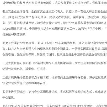
排查治理评价和网
点分级分类监管制度，巩固寄递渠道安全综合治理，强化属地管
要压实企业主体责任，全面落实企业法定代表人、实控人第一责任人和全员安全生
任，推进企业安全生产标准化建设。要强化收寄验视、实名收寄、过机安检三项
盖。要开展涉枪涉爆整治，加强应急能力建设，做好业务旺季和重大活动期间寄递
加快信用体系建
设，全面开展市场主体信用档案建立工作，加强与「信用中国」「
信激励和失信惩戒。
要更加注重行业绿色发展。要以《条例》颁布实施为契机，建立完善快递业绿色
政，助力人与自然和谐共生的现代化和美丽中国建设。一是落实国家邮政局等
10
创新引领，强化法制保障，加强部门协同，推动建立健全中国特色快递业包装治理
二是宣贯新修订发布的《快递封装用品》系列国家标准，大力提高可降解包装材料
促进包装绿色化、减量化、可循环。
三是开展快递绿色包装试点示范工程，推动电商企业使用环保包装，减少过度包装
快递业包装的源头治理和闭环管理。
四是推进节能减排，支持企业采用甩挂运输、多式联运等多种运输方式，优化递送
中心建设。
同志们
!促进快递业发展是党中央、国务院赋予邮政管理部门的光荣职责。让我们