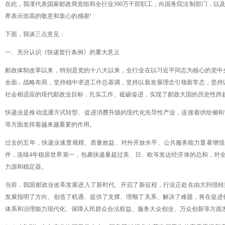
在此，我谨代表国家邮政局党组和全行业
300万干部职工，向国务院法制部门，以
界表示崇高的敬意和衷心的感谢!
下面，我谈三点意见：
一、充分认识《快递暂行条例》的重大意义
邮政体制改革以来，特别是党的十八大以来，全行业在以习近平同志为核心的党中
全面」战略布局，坚持稳中求进工作总基调，坚持以新发展理念引领新常态，坚持
社会相适应的现代邮政业目标，扎实工作、砥砺奋进，实现了邮政大国的历史性跨
快递业是推动流通方式转型、促进消费升级的现代化先导性产业，连接着供给侧和
等方面发挥着越来越重要的作用。
过去的五年，快递业速度规模、质量效益、对外开放水平、公共服务能力显著增强
件，连续4年稳居世界第一，包裹快递量超过美、日、欧等发达经济体的总和，对全
力源和稳定器。
当前，我国邮政业改革发展进入了新时代、开启了新征程，行业正处在由大到强转
发展指明了方向、创造了机遇、提供了支撑、理顺了关系、解决了难题，将在促进
体系和治理能力现代化、保障人民群众合法权益、服务大众创业、万众创新等方面