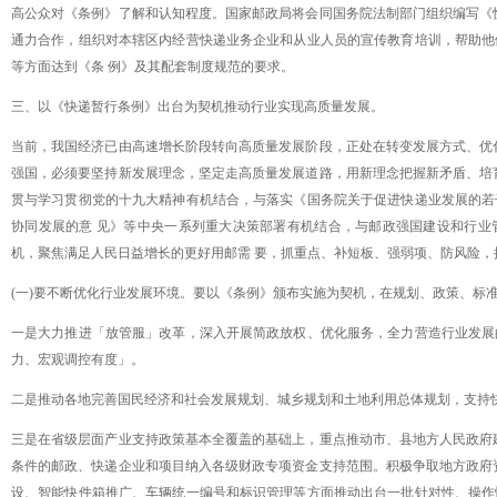
高公众对《条例》了解和认知程度。国家邮政局将会同国务院法制部门组织编写《
通力合作，组织对本辖区内经营快递业务企业和从业人员的宣传教育培训，帮助他
等方面达到《条
例》及其配套制度规范的要求。
三、以《快递暂行条例》出台为契机推动行业实现高质量发展。
当前，我国经济已由高速增长阶段转向高质量发展阶段，正处在转变发展方式、优
强国，必须要坚持新发展理念，坚定走高质量发展道路，用新理念把握新矛盾、培
贯与学习贯彻党的十九大精神有机结合，与落实《国务院关于促进快递业发展的若
协同发展的意
见》等中央一系列重大决策部署有机结合，与邮政强国建设和行业
机，聚焦满足人民日益增长的更好用邮需
要，抓重点、补短板、强弱项、防风险，
(一)要不断优化行业发展环境。要以《条例》颁布实施为契机，在规划、政策、标
一是大力推进「放管服」改革，深入开展简政放权、优化服务，全力营造行业发展
力、宏观调控有度」。
二是推动各地完善国民经济和社会发展规划、城乡规划和土地利用总体规划，支持
三是在省级层面产业支持政策基本全覆盖的基础上，重点推动市、县地方人民政府
条件的邮政、快递企业和项目纳入各级财政专项资金支持范围。积极争取地方政府
设、智能快件箱推广、车辆统一编号和标识管理等方面推动出台一批针对性、操作